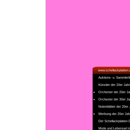
www.schellackplatten.
Auktions- u. Sammlerli
Künstler der 20er Jah
Orchester der 20er J
Orchester der 30er J
Notenblätter der 20er
Werbung der 20er Jah
Der Schellackplatten-
Mode und Lebensart i