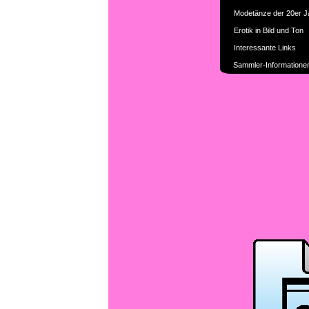
Modetänze der 20er J
Erotik in Bild und Ton
Interessante Links
Sammler-Informatione