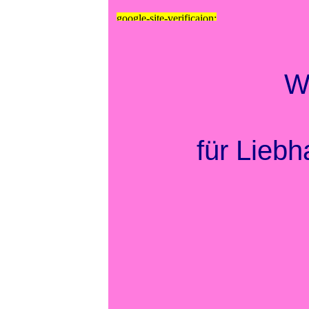
google-site-verificaion:
google0b9788730d0b4fc1.html
Wi
für Lieb