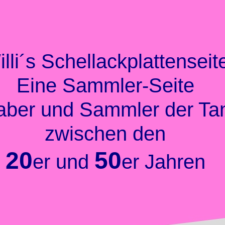
lli´s Schellackplattenseit
Eine Sammler-Seite
haber und Sammler der T
zwischen den
20
50
er und
er Jahren