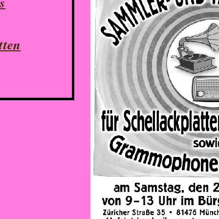
s
tten