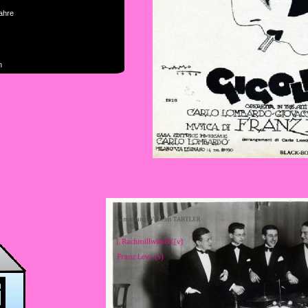
ahre
n