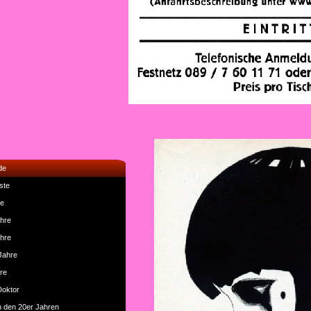
de
ste
re
ahre
ahre
 Jahre
re
Doktor
n den 20er Jahren