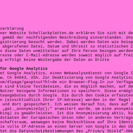
zerklärung
ner Website Schellackplatten.de erklären Sie sich mit de
 gemäß der nachfolgenden Beschreibung einverstanden. Uns
gistrierung besucht werden. Dabei werden Daten wie beisp
 abgerufenen Datei, Datum und Uhrzeit zu statistischen Z
s diese Daten unmittelbar auf Ihre Person bezogen werden
resse oder E-Mail-Adresse werden soweit möglich auf frei
g erfolgt keine Weitergabe der Daten an Dritte
für Google Analytics
et Google Analytics, einen Webanalysedienst von Google I
w, CA 94043, USA. Zur Deaktivierung von Google Analytisc
om/dlpage/gaoptout?hl=de ein Browser-Plug-In zur Verfügu
s sind kleine Textdateien, die es möglich machen, auf de
Nutzer bezogene Informationen zu speichern. Diese ermögl
teangebotes durch Google. Die durch den Cookie erfassten
n (einschließlich Ihrer IP-Adresse) werden in der Regel 
 und dort gespeichert. Ich weisen darauf hin, dass auf d
 „gat._anonymizeIp();“ erweitert wurde, um eine anonymis
king) zu gewährleisten. Ist die Anonymisierung aktiv, kü
dstaaten der Europäischen Union oder in anderen Vertrags
schaftsraum, weswegen keine Rückschlüsse auf Ihre Identi
ie volle IP-Adresse an einen Server von Google in den US
tet die Datenschutzbestimmungen des „Privacy Shield“-Abk