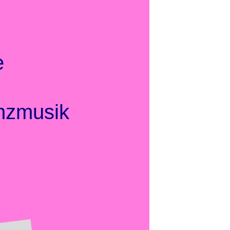
e
anzmusik